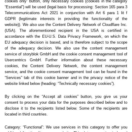
404
Oh ne... Bohužel jsme tuto